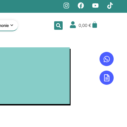
0,00
€
monie