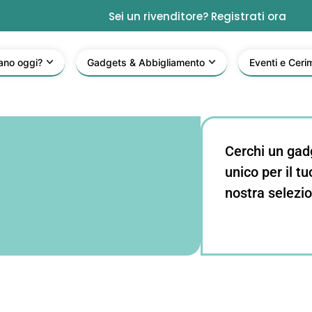
Sei un rivenditore? Registrati ora
ano oggi?
Gadgets & Abbigliamento
Eventi e Ceri
Cerchi un gad
unico per il t
nostra selezio