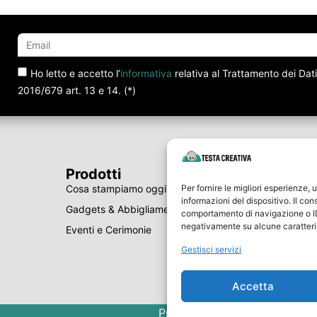
Ho letto e accetto l’
informativa
relativa al Trattamento dei Dat
2016/679 art. 13 e 14. (*)
Prodotti
Per fornire le migliori esperienze
Cosa stampiamo oggi?
informazioni del dispositivo. Il co
Gadgets & Abbigliamento
comportamento di navigazione o ID 
negativamente su alcune caratteris
Eventi e Cerimonie
Gestisci servizi
Accetta
Privacy Policy
Cookie Polic