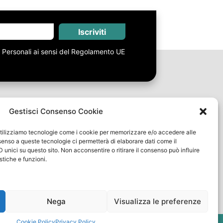
Iscriviti
i Personali ai sensi del Regolamento UE
Gestisci Consenso Cookie
Link Utili
, utilizziamo tecnologie come i cookie per memorizzare e/o accedere alle
Spedizioni e Resi
nsenso a queste tecnologie ci permetterà di elaborare dati come il
Termini e Condizioni
unici su questo sito. Non acconsentire o ritirare il consenso può influire
tiche e funzioni.
Metodi di pagamento
FAQ
Nega
Visualizza le preferenze
y
Cookie Policy
Privacy Policy