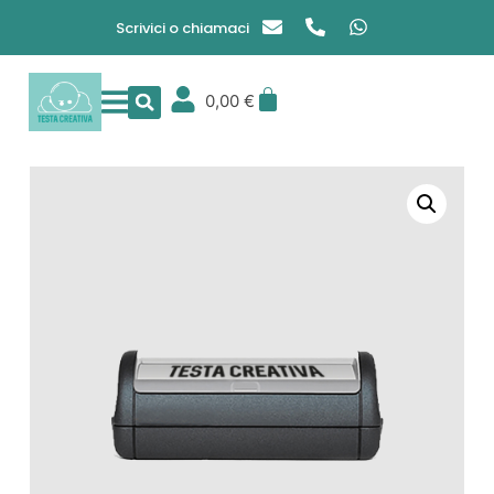
Scrivici o chiamaci
0,00
€