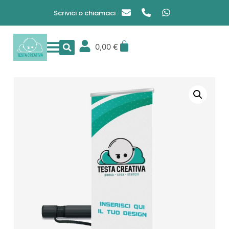
Scrivici o chiamaci
0,00
€