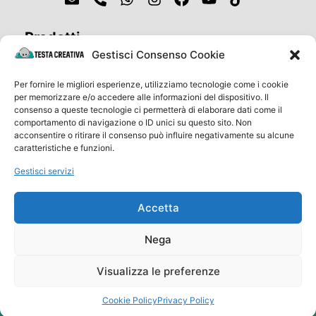
Prodotti
Cosa stampiamo oggi?
Gestisci Consenso Cookie
Gadgets & Abbigliamento
Per fornire le migliori esperienze, utilizziamo tecnologie come i cookie
Eventi e Cerimonie
per memorizzare e/o accedere alle informazioni del dispositivo. Il
consenso a queste tecnologie ci permetterà di elaborare dati come il
comportamento di navigazione o ID unici su questo sito. Non
Link Utili
acconsentire o ritirare il consenso può influire negativamente su alcune
Spedizioni e Resi
caratteristiche e funzioni.
Termini e Condizioni
Gestisci servizi
Metodi di pagamento
FAQ
Accetta
Nega
Visualizza le preferenze
Copyright © Testa Creativa 2024
Privacy Policy
Cookie Policy
Cookie Policy
Privacy Policy