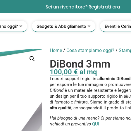
Sei un rivenditore? Registrati ora
ano oggi?
Gadgets & Abbigliamento
Eventi e Ceri
Home
/
Cosa stampiamo oggi?
/
Stamp
DiBond 3mm
100,00
€
al mq
I nostri supporti rigidi in
alluminio
DiBond
per esporre le tue immagini o promuovere
DiBond
è un materiale resistente e legger
un design per il tuo supporto rigido in
all
di
formato
e
finitura
. Siamo in grado di st
alta qualità
, consegnandoti il prodotto fi
Hai bisogno di una mano? Ci pensiamo noi…
richiedi un preventivo
QUI