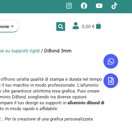
0,00
€
monie
e su supporti rigidi
/ DiBond 3mm
offrono un’
alta qualità
di stampa e durata nel tempo
 il tuo marchio in modo professionale. L’
alluminio
o che garantisce un’ottima resa grafica. Puoi creare
uminio DiBond
, scegliendo tra diverse opzioni
ampare il tuo design su supporti in
alluminio dibond di
nito in modo
rapido
e
affidabile
.
 Per la creazione di una grafica personalizzata