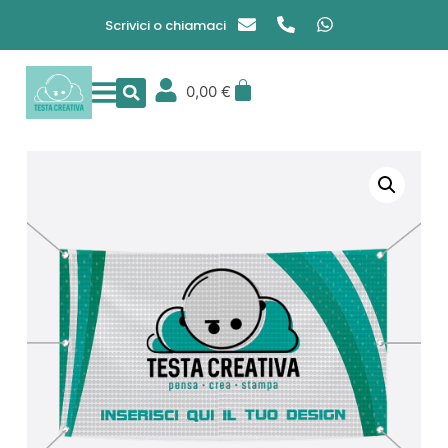
Scrivici o chiamaci
0,00
€