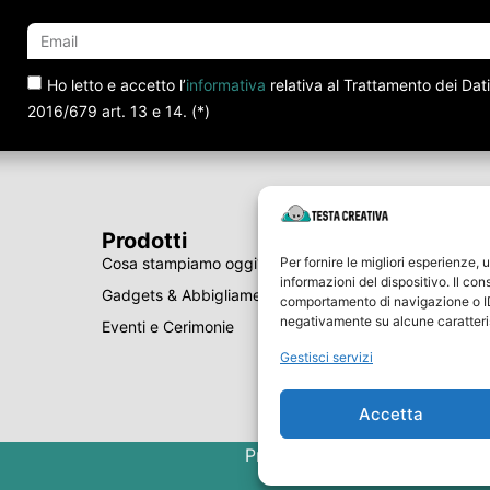
Ho letto e accetto l’
informativa
relativa al Trattamento dei Dat
2016/679 art. 13 e 14. (*)
Prodotti
Per fornire le migliori esperienze
Cosa stampiamo oggi?
informazioni del dispositivo. Il co
Gadgets & Abbigliamento
comportamento di navigazione o ID 
negativamente su alcune caratteris
Eventi e Cerimonie
Gestisci servizi
Accetta
Privacy Policy
Cookie Polic