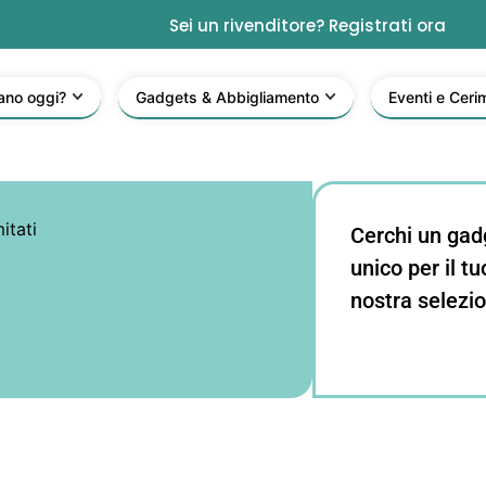
Sei un rivenditore? Registrati ora
ano oggi?
Gadgets & Abbigliamento
Eventi e Ceri
itati
Cerchi un gad
unico per il t
nostra selezio