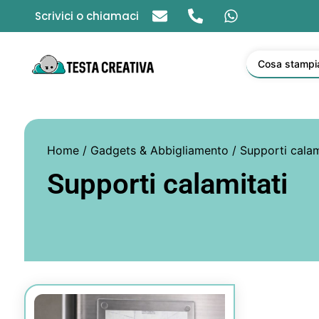
Scrivici o chiamaci
Cosa stampi
Home
/
Gadgets & Abbigliamento
/ Supporti calam
Supporti calamitati