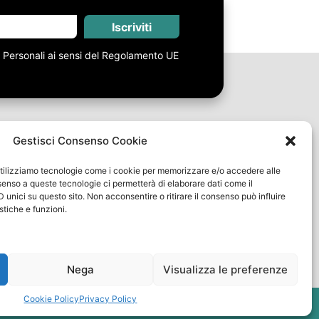
Iscriviti
i Personali ai sensi del Regolamento UE
Gestisci Consenso Cookie
Link Utili
, utilizziamo tecnologie come i cookie per memorizzare e/o accedere alle
Spedizioni e Resi
nsenso a queste tecnologie ci permetterà di elaborare dati come il
Termini e Condizioni
unici su questo sito. Non acconsentire o ritirare il consenso può influire
tiche e funzioni.
Metodi di pagamento
FAQ
Nega
Visualizza le preferenze
y
Cookie Policy
Privacy Policy