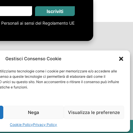
Iscriviti
i Personali ai sensi del Regolamento UE
Gestisci Consenso Cookie
Link Utili
, utilizziamo tecnologie come i cookie per memorizzare e/o accedere alle
Spedizioni e Resi
nsenso a queste tecnologie ci permetterà di elaborare dati come il
Termini e Condizioni
unici su questo sito. Non acconsentire o ritirare il consenso può influire
tiche e funzioni.
Metodi di pagamento
FAQ
Nega
Visualizza le preferenze
y
Cookie Policy
Privacy Policy