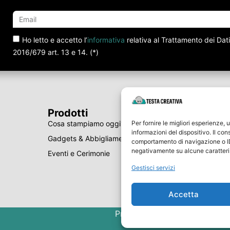
Ho letto e accetto l’
informativa
relativa al Trattamento dei Dat
2016/679 art. 13 e 14. (*)
Prodotti
Per fornire le migliori esperienze
Cosa stampiamo oggi?
informazioni del dispositivo. Il co
Gadgets & Abbigliamento
comportamento di navigazione o ID 
negativamente su alcune caratteris
Eventi e Cerimonie
Gestisci servizi
Accetta
Privacy Policy
Cookie Polic