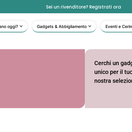
Sei un rivenditore? Registrati ora
ano oggi?
Gadgets & Abbigliamento
Eventi e Ceri
Cerchi un gad
unico per il t
nostra selezio