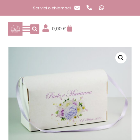
Scrivici o chiamaci
0,00
€