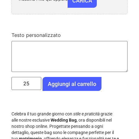
CARICA
Testo personalizzato
Aggiungi al carrello
Celebra il tuo grande giorno con
stile
e
praticità
grazie
alle nostre esclusive
Wedding Bag
, ora disponibili nel
nostro shop online. Progettate pensando a ogni
dettaglio, queste bag sono le compagne perfette per il
tuo
matrimonio
, offrendo
eleganza
e
funzionalità
per te e